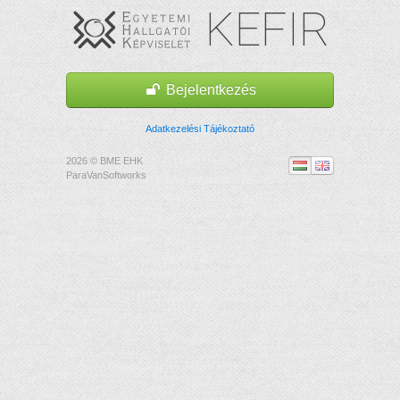
KEFIR
Bejelentkezés
Adatkezelési Tájékoztató
2026 © BME EHK
ParaVanSoftworks